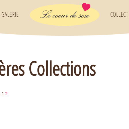
GALERIE
COLLECT
ères Collections
s
1
2